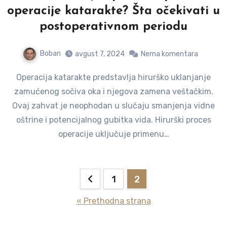
operacije katarakte? Šta očekivati u
postoperativnom periodu
Boban
avgust 7, 2024
Nema komentara
Operacija katarakte predstavlja hirurško uklanjanje
zamućenog sočiva oka i njegova zamena veštačkim.
Ovaj zahvat je neophodan u slučaju smanjenja vidne
oštrine i potencijalnog gubitka vida. Hirurški proces
operacije uključuje primenu…
Paginacija
1
2
članaka
« Prethodna strana