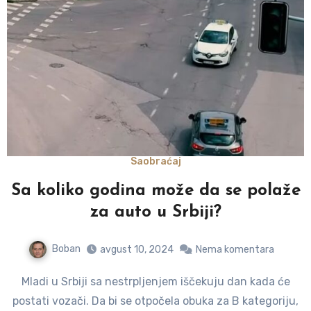
Saobraćaj
Sa koliko godina može da se polaže
za auto u Srbiji?
Boban
avgust 10, 2024
Nema komentara
Mladi u Srbiji sa nestrpljenjem iščekuju dan kada će
postati vozači. Da bi se otpočela obuka za B kategoriju,