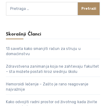
Pretraga
za:
Skorašnji Članci
13 saveta kako smanjiti račun za struju u
domaćinstvu
Zdravstvena zanimanja koja ne zahtevaju fakultet
– šta možete postati kroz srednju školu
Hemoroidi lečenje – Zašto je rano reagovanje
najvažnije
Kako odvojiti radni prostor od životnog kada živite