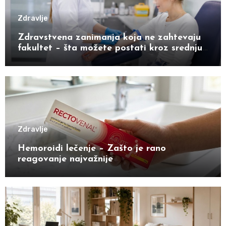
Zdravlje
Zdravstvena zanimanja koja ne zahtevaju
fakultet – šta možete postati kroz srednju
školu
Zdravlje
Hemoroidi lečenje – Zašto je rano
reagovanje najvažnije