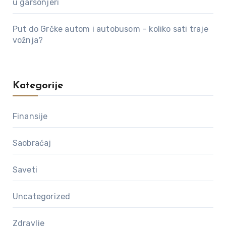
u garsonjeri
Put do Grčke autom i autobusom – koliko sati traje
vožnja?
Kategorije
Finansije
Saobraćaj
Saveti
Uncategorized
Zdravlje