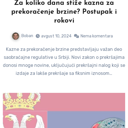
Za koliko dana stiže kazna za
prekoračenje brzine? Postupak i
rokovi
Boban
avgust 10, 2024
Nema komentara
Kazne za prekoračenje brzine predstavljaju važan deo
saobraćajne regulative u Srbiji. Novi zakon o prekršajima
donosi mnoge novine, uključujući prekršajni nalog koji se
izdaje za lakše prekršaje sa fiksnim iznosom…