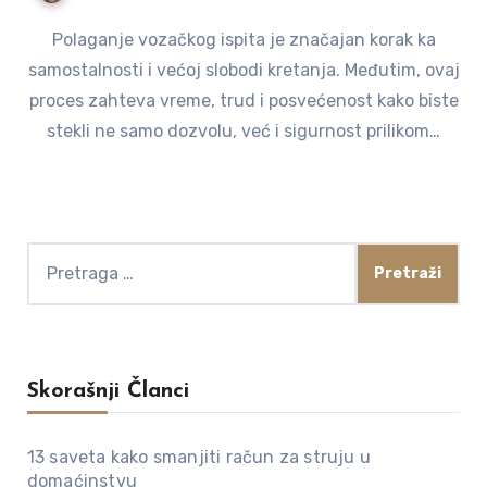
Polaganje vozačkog ispita je značajan korak ka
samostalnosti i većoj slobodi kretanja. Međutim, ovaj
proces zahteva vreme, trud i posvećenost kako biste
stekli ne samo dozvolu, već i sigurnost prilikom…
Pretraga
za:
Skorašnji Članci
13 saveta kako smanjiti račun za struju u
domaćinstvu