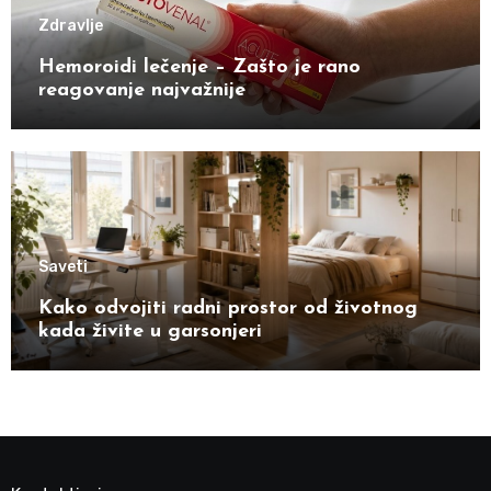
Zdravlje
Hemoroidi lečenje – Zašto je rano
reagovanje najvažnije
Saveti
Kako odvojiti radni prostor od životnog
kada živite u garsonjeri