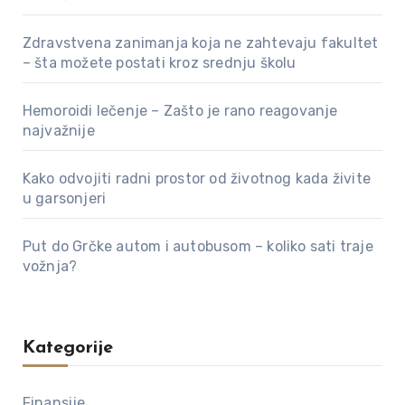
Zdravstvena zanimanja koja ne zahtevaju fakultet
– šta možete postati kroz srednju školu
Hemoroidi lečenje – Zašto je rano reagovanje
najvažnije
Kako odvojiti radni prostor od životnog kada živite
u garsonjeri
Put do Grčke autom i autobusom – koliko sati traje
vožnja?
Kategorije
Finansije