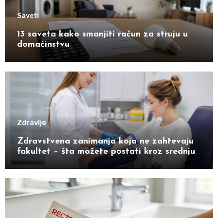
Saveti
13 saveta kako smanjiti račun za struju u
domaćinstvu
Zdravlje
Zdravstvena zanimanja koja ne zahtevaju
fakultet – šta možete postati kroz srednju
školu