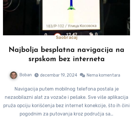
Saobraćaj
Najbolja besplatna navigacija na
srpskom bez interneta
Boban
decembar 19, 2024
Nema komentara
Navigacija putem mobilnog telefona postala je
nezaobilazni alat za vozače i pešake. Sve više aplikacija
pruža opciju korišćenja bez internet konekcije, što ih čini
pogodnim za putovanja kroz područja sa…