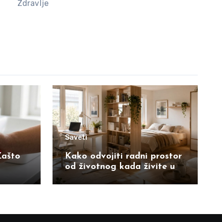
Zdravlje
Saveti
Zašto
Kako odvojiti radni prostor
od životnog kada živite u
garsonjeri