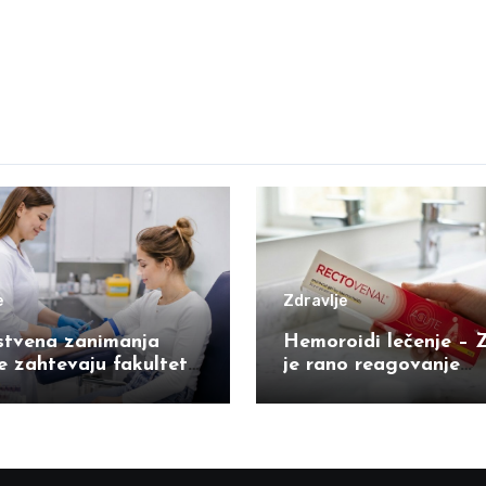
e
Zdravlje
stvena zanimanja
Hemoroidi lečenje – 
e zahtevaju fakultet
je rano reagovanje
možete postati kroz
najvažnije
u školu