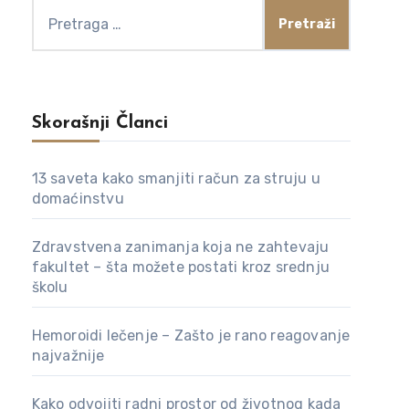
Pretraga
za:
Skorašnji Članci
13 saveta kako smanjiti račun za struju u
domaćinstvu
Zdravstvena zanimanja koja ne zahtevaju
fakultet – šta možete postati kroz srednju
školu
Hemoroidi lečenje – Zašto je rano reagovanje
najvažnije
Kako odvojiti radni prostor od životnog kada