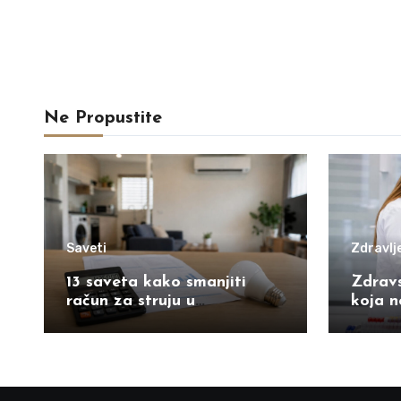
Ne Propustite
Saveti
Zdravlj
13 saveta kako smanjiti
Zdrav
račun za struju u
koja n
domaćinstvu
– šta 
srednj