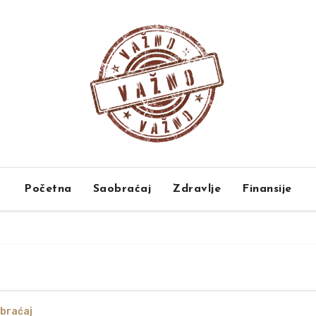
Početna
Saobraćaj
Zdravlje
Finansije
braćaj