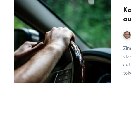
Ka
au
Zima nije samo sezona hladnoće, već i izazov za svakog
vla
aut
tok